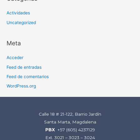
Actividades
Uncategorized
Meta
Acceder
Feed de entradas
Feed de comentarios
WordPress.org
Calle 18 # 21-122, Barrio Jardín
Santa Marta, Magdalena
PBX
+57 (605) 4237129
Ext. 3021 – 3023 – 3024