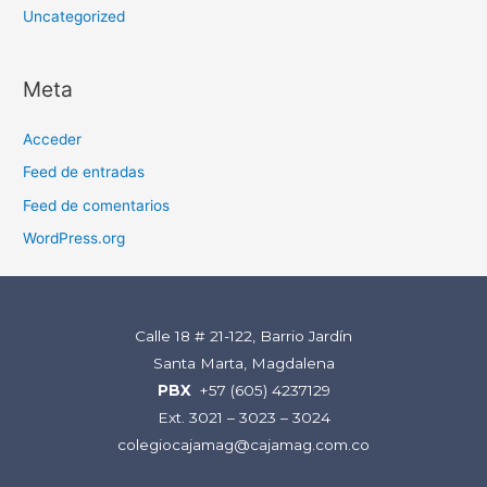
Uncategorized
Meta
Acceder
Feed de entradas
Feed de comentarios
WordPress.org
Calle 18 # 21-122, Barrio Jardín
Santa Marta, Magdalena
PBX
+57 (605) 4237129
Ext. 3021 – 3023 – 3024
colegiocajamag@cajamag.com.co