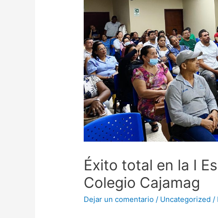
Éxito total en la I 
Colegio Cajamag
Dejar un comentario
/
Uncategorized
/